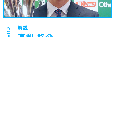
解説
GUEST.6
高梨 悠介
(オセロ元世界チャンピオン）
トップに戻る