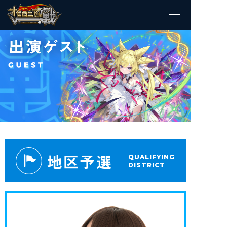
地区予選
QUALIFYING
DISTRICT